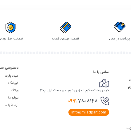
گزینه
گزینه
پرداخت در محل
تضمین بهترین قیمت
ضمانت اصل بودن
دسترسی سر
تماس با ما
میلاد پارت
د.
فروشگاه
زم
خیابان ملت – کوچه دژبان دوم -بن بست اول پ 3
وبلاگ
درباره ما
0991
7808148
ارتباط با ما
info@miladpart.com
وب