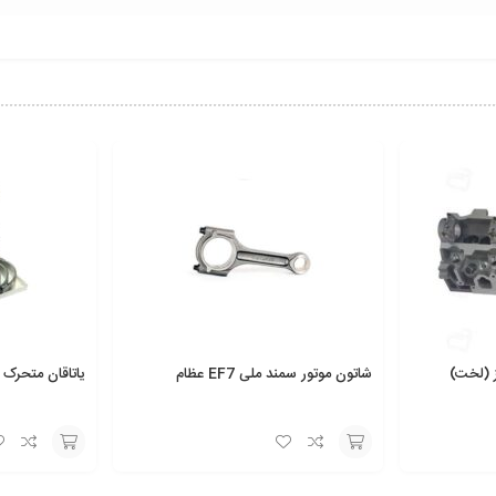
شاتون موتور سمند ملی EF7 عظام
یاتاقان متحرک 0/10 روآ IBBC
انتخاب
انتخاب