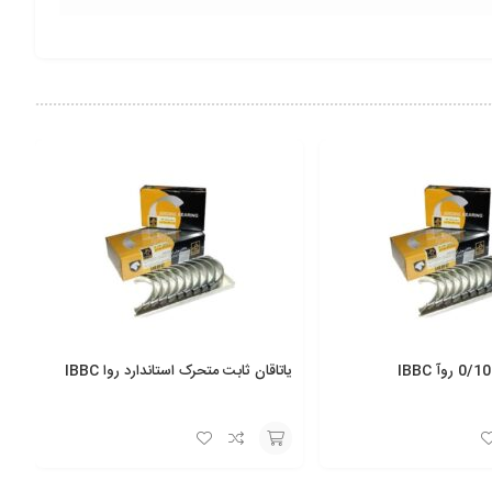
یاتاقان ثابت متحرک استاندارد روا IBBC
انتخاب