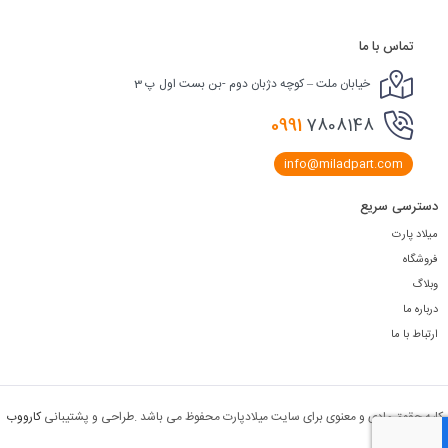
تماس با ما
خیابان ملت – کوچه دژبان دوم -بن بست اول پ 3
0991
7808148
info@miladpart.com
دسترسی سریع
میلاد پارت
فروشگاه
وبلاگ
درباره ما
ارتباط با ما
لیه حقوق مادی و معنوی برای سایت میلادپارت محفوظ می باشد .طراحی و پشتیبانی
کارووب