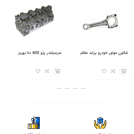
شاتون موتور خودرو پراید عظام
سرسیلندر پژو 405 دنا بهریز
انتخاب
انتخاب
گزینه
گزینه