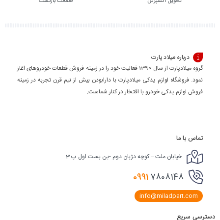
تحویل اکسپرس
ضمانت بازگشت
درباره میلاد پارت
گروه میلادپارت از سال 1390 فعالیت خود را در زمینه فروش قطعات خودروهای اغاز
نمود. فروشگاه لوازم یدکی میلادپارت با دارابودن بیش از نیم قرن تجربه در زمینه
فروش لوازم یدکی خودرو با افتخار در کنار شماست.
تماس با ما
خیابان ملت – کوچه دژبان دوم -بن بست اول پ 3
0991
7808148
info@miladpart.com
دسترسی سریع