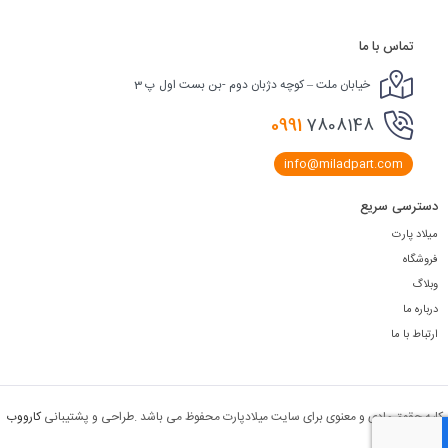
تماس با ما
خیابان ملت – کوچه دژبان دوم -بن بست اول پ 3
0991
7808148
info@miladpart.com
دسترسی سریع
میلاد پارت
فروشگاه
وبلاگ
درباره ما
ارتباط با ما
لیه حقوق مادی و معنوی برای سایت میلادپارت محفوظ می باشد .طراحی و پشتیبانی
کارووب