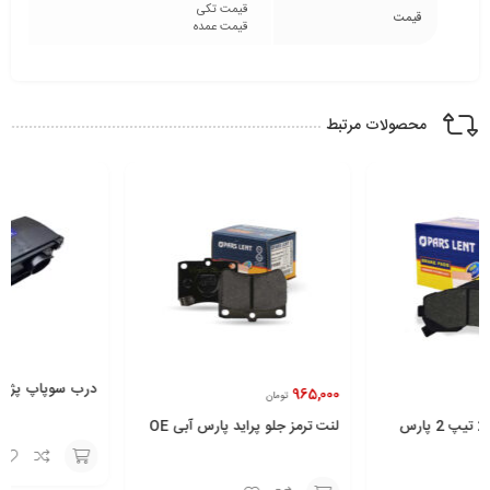
قیمت تکی
قیمت
قیمت عمده
محصولات مرتبط
درب سوپاپ پژو 405 فلزی ایساکو
965,000
تومان
لنت ترمز جلو پراید پارس آبی OE
انتخاب