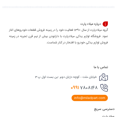
درباره میلاد پارت
گروه میلادپارت از سال 1390 فعالیت خود را در زمینه فروش قطعات خودروهای اغاز
نمود. فروشگاه لوازم یدکی میلادپارت با دارابودن بیش از نیم قرن تجربه در زمینه
فروش لوازم یدکی خودرو با افتخار در کنار شماست.
تماس با ما
خیابان ملت – کوچه دژبان دوم -بن بست اول پ 3
0991
7808148
info@miladpart.com
دسترسی سریع
میلاد پارت