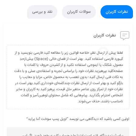
نظرات کاربران
سوالات کاربران
نقد و بررسی
نظرات کاربران
لطفا پیش از ارسال نظر، خلاصه قوانین زیر را مطالعه کنید:فارسی بنویسید و از
کیبورد فارسی استفاده کنید. بهتر است از فضای خالی (Space) بیش‌از‌حدِ
معمول، شکلک یا ایموجی استفاده نکنید و از کشیدن حروف یا کلمات با
صفحه‌کلید بپرهیزید.نظرات خود را براساس تجربه و استفاده‌ی عملی و با دقت
به نکات فنی ارسال کنید؛ بدون تعصب به محصول خاص، مزایا و معایب را
بازگو کنید و بهتر است از ارسال نظرات چندکلمه‌‌ای خودداری کنید.بهتر است در
نظرات خود از تمرکز روی عناصر متغیر مثل قیمت، پرهیز کنید.به کاربران و سایر
اشخاص احترام بگذارید. پیام‌هایی که شامل محتوای توهین‌آمیز و کلمات
نامناسب باشند، حذف می‌شوند.
اولین کسی باشید که دیدگاهی می نویسد “اویل پمپ سوخت آما پراید”
برای ثبت دیدگاه، لازم است ابتدا وارد حساب کاربری خود شوید. اگر این