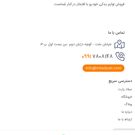
فروش لوازم یدکی خودرو با افتخار در کنار شماست.
تماس با ما
خیابان ملت – کوچه دژبان دوم -بن بست اول پ 3
0991
7808148
info@miladpart.com
دسترسی سریع
میلاد پارت
فروشگاه
وبلاگ
درباره ما
ارتباط با ما